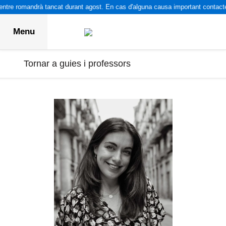
ntre romandrà tancat durant agost. En cas d'alguna causa important contacte
Menu
Tornar a guies i professors