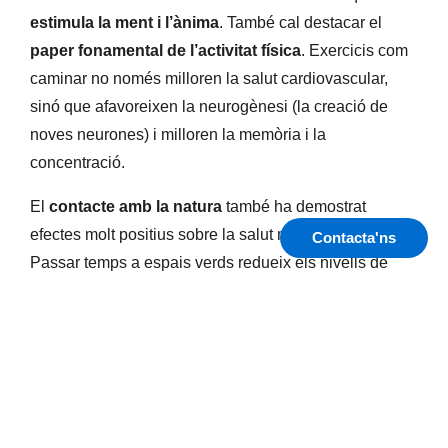
estimula la ment i l’ànima
. També cal destacar el
paper fonamental de l’activitat física
. Exercicis com
caminar no només milloren la salut cardiovascular,
sinó que afavoreixen la neurogènesi (la creació de
noves neurones) i milloren la memòria i la
concentració.
El
contacte amb la natura
també ha demostrat
efectes molt positius sobre la salut mental i emocional.
Contacta'ns
Passar temps a espais verds redueix els nivells de
cortisol (l’hormona de l’estrès), millora l’estat d’ànim i
afavoreix la connexió amb un mateix. Activitats com
passejades per parcs, sortides a la muntanya o
estades en entorns rurals poden tenir un gran impacte
en la prevenció del deteriorament cognitiu.
Amb coneixement, acció i complicitat social, podem