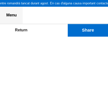
ntre romandrà tancat durant agost. En cas d'alguna causa important contacteu
Menu
Share
Return