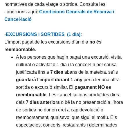
normatives de cada viatge o sortida. Consulta les
condicions aquí:
Condicions Generals de Reserva i
Cancel·lació
-EXCURSIONS i SORTIDES (1 dia):
L’import pagat de les excursions d’un dia
no és
reemborsable.
A les persones que hagin pagat una excursió, visita
cultural o activitat d’1 dia i la cancel·lin per causa
justificada fins a
7 dies
abans de la mateixa, se’ls
guardarà l’import
durant 1 any
per a fer una altra
sortida o excursió similar. El
pagament NO es
reemborsable
. Les cancel·lacions produïdes dins
dels
7 dies anteriors
o bé la no presentació a l’hora
de sortida no donen dret a cap devolució o
reemborsament, qualsevol que sigui el motiu. Els
espectacles, concerts, restaurants i determinades