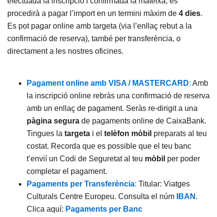
efectuada la inscripció i confirmada la mateixa, es
procedirà a pagar l’import en un termini màxim de
4 dies
.
Es pot pagar online amb targeta (via l’enllaç rebut a la
confirmació de reserva), també per transferència, o
directament a les nostres oficines.
Pagament online amb VISA / MASTERCARD
:
Amb
la inscripció online rebràs una confirmació de reserva
amb un enllaç de pagament. Seràs re-dirigit a una
pàgina segura
de pagaments online de CaixaBank.
Tingues la
targeta
i el
telèfon mòbil
preparats al teu
costat. Recorda que es possible que el teu banc
t’envií un Codi de Seguretat al teu
mòbil
per poder
completar el pagament.
Pagaments per Transferència
:
Titular: Viatges
Culturals Centre Europeu. Consulta el núm
IBAN
.
Clica aquí:
Pagaments per Banc