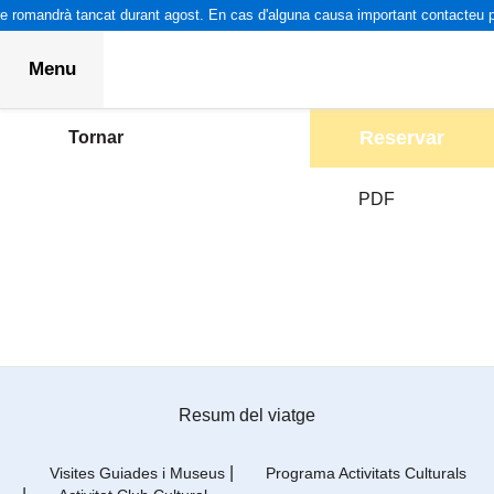
e romandrà tancat durant agost. En cas d'alguna causa important contacteu pe
Menu
Reservar
Tornar
PDF
Resum del viatge
|
Visites Guiades i Museus
Programa Activitats Culturals