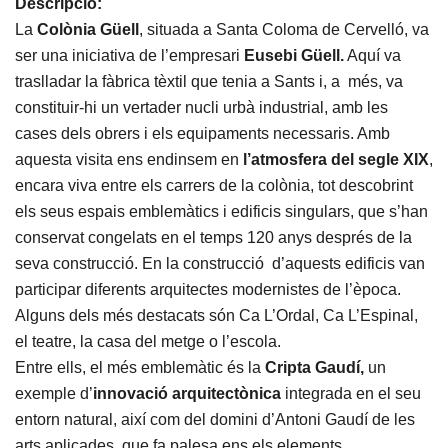
Descripció:
La
Colònia Güell
, situada a Santa Coloma de Cervelló, va
ser una iniciativa de l’empresari
Eusebi Güell.
Aquí va
traslladar la fàbrica tèxtil que tenia a Sants i, a més, va
constituir-hi un vertader nucli urbà industrial, amb les
cases dels obrers i els equipaments necessaris. Amb
aquesta visita ens endinsem en
l’atmosfera del segle XIX
,
encara viva entre els carrers de la colònia, tot descobrint
els seus espais emblemàtics i edificis singulars, que s’han
conservat congelats en el temps 120 anys després de la
seva construcció. En la construcció d’aquests edificis van
participar diferents arquitectes modernistes de l’època.
Alguns dels més destacats són Ca L’Ordal, Ca L’Espinal,
el teatre, la casa del metge o l’escola.
Entre ells, el més emblemàtic és la
Cripta Gaudí,
un
exemple d’
innovació arquitectònica
integrada en el seu
entorn natural, així com del domini d’Antoni Gaudí de les
arts aplicades, que fa palesa ens els elements