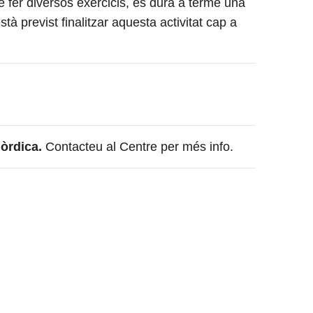
 fer diversos exercicis, es dura a terme una
tà previst finalitzar aquesta activitat cap a
nòrdica.
Contacteu al Centre per més info.