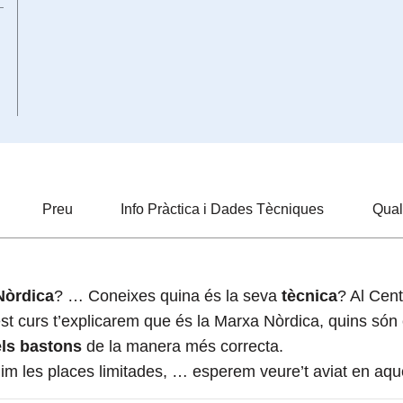
Preu
Info Pràctica i Dades Tècniques
Qual
Nòrdica
? … Coneixes quina és la seva
tècnica
? Al Cen
st curs t’explicarem que és la Marxa Nòrdica, quins són
ls bastons
de la manera més correcta.
m les places limitades, … esperem veure’t aviat en aque