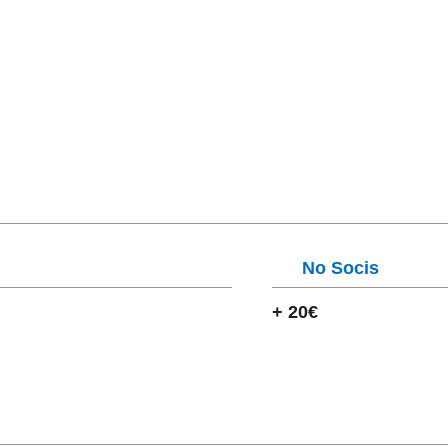
No Socis
+ 20€