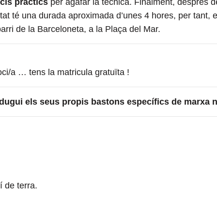
cis pràctics
per agafar la tècnica.
Finalment, després de
itat té una durada aproximada d’unes 4 hores, per tant, es
barri de la Barceloneta, a la Plaça del Mar.
oci/a … tens la matricula gratuïta !
 dugui els seus propis bastons específics de marxa 
í de terra
.