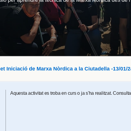
ió per aprendre la tècnica de la Marxa Nòrdica des de l’
et Iniciació de Marxa Nòrdica a la Ciutadella -13/01/2
Aquesta activitat es troba en curs o ja s'ha realitzat. Consul