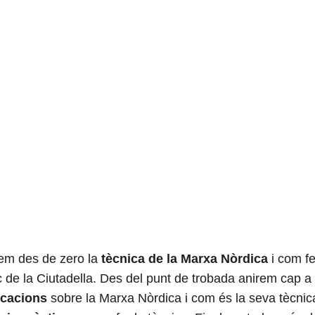
em des de zero la
tècnica de la Marxa Nòrdica
i com fer
 de la Ciutadella.
Des del punt de trobada anirem cap a l’
icacions
sobre la Marxa Nòrdica i com és la seva tècnica