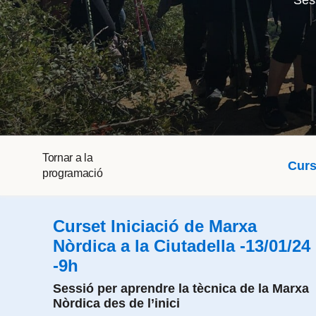
Sess
Tornar a la
Curs
programació
Curset Iniciació de Marxa
Nòrdica a la Ciutadella -13/01/24
-9h
Sessió per aprendre la tècnica de la Marxa
Nòrdica des de l’inici