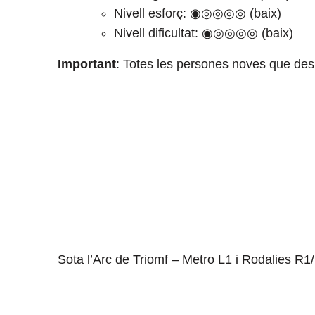
Nivell esforç: ◉◎◎◎◎
(baix)
Nivell dificultat: ◉◎◎◎◎
(baix)
Important
: Totes les persones noves que desit
Sota l’Arc de Triomf – Metro
L1 i Rodalies
R1