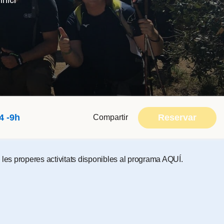
inici
Reservar
4 -9h
Compartir
ta les properes activitats disponibles al programa
AQUÍ
.