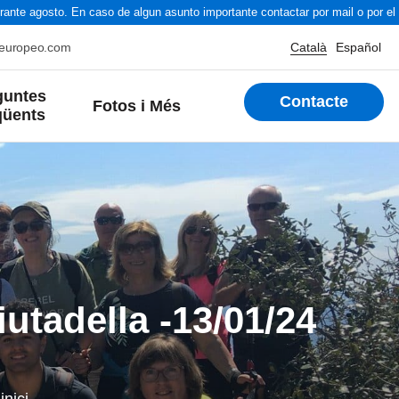
nte agosto. En caso de algun asunto importante contactar por mail o por el t
oeuropeo.com
Català
Español
guntes
Contacte
Fotos i Més
qüents
iutadella -13/01/24