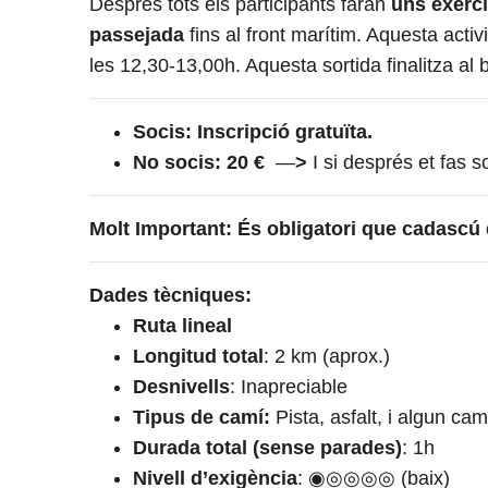
Després tots els participants faran
uns exerci
passejada
fins al front marítim. Aquesta activ
les 12,30-13,00h. Aquesta sortida finalitza al 
Socis: Inscripció gratuïta.
No socis: 20 €
—
>
I si després et fas s
Molt Important: És obligatori que cadascú
Dades tècniques:
Ruta lineal
Longitud total
: 2 km (aprox.)
Desnivells
: Inapreciable
Tipus de camí:
Pista, asfalt, i algun cam
Durada total (sense parades)
: 1h
Nivell d’exigència
: ◉◎◎◎◎
(baix)