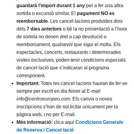
guardarà l’import
durant 1 any
per a fer una altra
sortida o excursió similar. El
pagament NO es
reemborsable
. Les cancel·lacions produïdes dins
dels
7 dies anteriors
o bé la no presentació a l’hora
de sortida no donen dret a cap devolució o
reemborsament, qualsevol que sigui el motiu. Els
espectacles, concerts, restaurants i determinades
visites exclusives, poden tenir condicions especials
de cancel·lació que s’indicaran al programa
corresponent.
Important
: Totes les cancel·lacions hauran de fer-se
sempre per escrit en dia feiner al E-mail
info@centroeuropeo.com.
Els canvis o noves
inscripcions s’han de sol.licitar unicament per la
pàgina web, i no per E-mail.
Més informació:
clica aquí
Condicions Generals
de Reserva i Cancel·lació