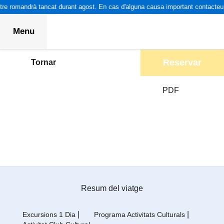
re romandrà tancat durant agost. En cas d'alguna causa important contacteu p
Menu
Reservar
Tornar
PDF
Resum del viatge
|
|
Excursions 1 Dia
Programa Activitats Culturals