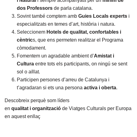
i Natural
i sempre acompanyats per un
mínim de
dos Professors
de parla catalana.
Sovint també comptem amb
Guies Locals experts
i
especialitzats en temes d’art, història i natura.
Seleccionem
Hotels de qualitat, confortables i
cèntric
s, que ens permeten realitzar el Programa
còmodament.
Fomentem un agradable ambient d’
Amistat i
Cultura
entre tots els participants, on ningú se sent
sol o aïllat.
Participen persones d’arreu de Catalunya i
t’agradaran si ets una persona
activa i oberta
.
Descobreix perquè som líders
en
qualitat
i
organització
de Viatges Culturals per Europa
en aquest
enllaç