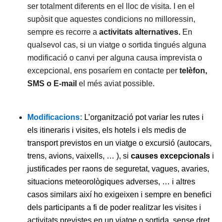
ser totalment diferents en el lloc de visita. I en el
supòsit que aquestes condicions no milloressin,
sempre es recorre a
activitats alternatives.
En
qualsevol cas, si un viatge o sortida tingués alguna
modificació o canvi per alguna causa imprevista o
excepcional, ens posaríem en contacte per
telèfon,
SMS o E-mail
el més aviat possible.
M
odificacions:
L’organització pot variar les rutes i
els itineraris i visites, els hotels i els medis de
transport previstos en un viatge o excursió (autocars,
trens, avions, vaixells, … ), si
causes excepcionals
i
justificades per raons de seguretat, vagues, avaries,
situacions meteorològiques adverses, … i altres
casos similars així ho exigeixen i sempre en benefici
dels participants a fi de poder realitzar les visites i
activitats previstes en un viatge o sortida, sense dret