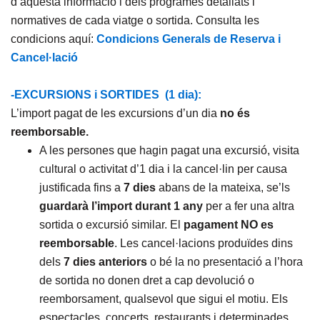
d’aquesta informació i dels programes detallats i
normatives de cada viatge o sortida. Consulta les
condicions aquí:
Condicions Generals de Reserva i
Cancel·lació
-EXCURSIONS i SORTIDES (1 dia):
L’import pagat de les excursions d’un dia
no és
reemborsable.
A les persones que hagin pagat una excursió, visita
cultural o activitat d’1 dia i la cancel·lin per causa
justificada fins a
7 dies
abans de la mateixa, se’ls
guardarà l’import
durant 1 any
per a fer una altra
sortida o excursió similar. El
pagament NO es
reemborsable
. Les cancel·lacions produïdes dins
dels
7 dies anteriors
o bé la no presentació a l’hora
de sortida no donen dret a cap devolució o
reemborsament, qualsevol que sigui el motiu. Els
espectacles, concerts, restaurants i determinades