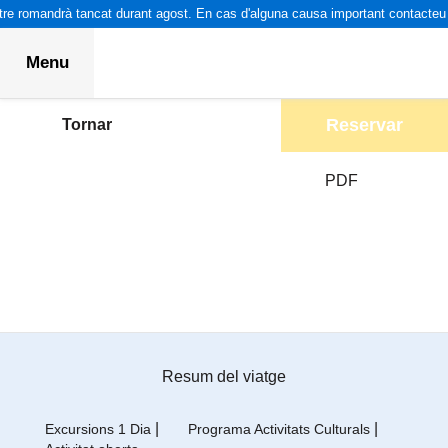
re romandrà tancat durant agost. En cas d'alguna causa important contacteu p
Menu
Reservar
Tornar
PDF
Resum del viatge
|
|
Excursions 1 Dia
Programa Activitats Culturals