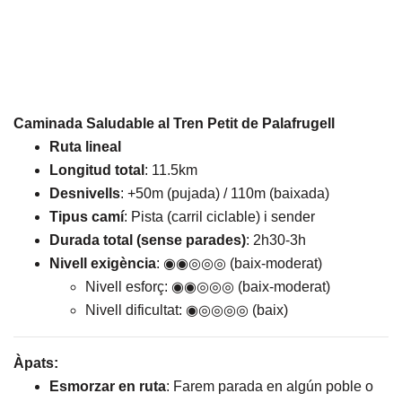
Caminada Saludable al Tren Petit de Palafrugell
Ruta lineal
Longitud total
: 11.5km
Desnivells
: +50m (pujada) / 110m (baixada)
Tipus camí
: Pista (carril ciclable) i sender
Durada total (sense parades)
: 2h30-3h
Nivell exigència
: ◉◉◎◎◎ (baix-moderat)
Nivell esforç: ◉◉◎◎◎ (baix-moderat)
Nivell dificultat: ◉◎◎◎◎ (baix)
Àpats:
Esmorzar en ruta
: Farem parada en algún poble o