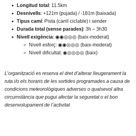
Longitud total
: 11.5km
Desnivells
: +121m (pujada) / -181m (baixada)
Tipus camí
: Pista (carril ciclable) i sender
Durada total (sense parades)
: 3h – 3h30
Nivell exigència
: ◉◉◎◎◎ (baix-moderat)
Nivell esforç: ◉◉◎◎◎ (baix-moderat)
Nivell dificultat: ◉◎◎◎◎ (baix)
L’organització es reserva el dret d’alterar lleugerament la
ruta i/o els horaris de les sortides programades a causa de
condicions meteorològiques adverses o qualsevol altra
circumstància que pugui afectar la seguretat o el bon
desenvolupament de l’activitat