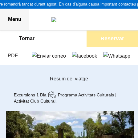
 romandrà tancat durant agost. En cas d'alguna causa important contacteu pe
Menu
Reservar
Tornar
PDF
Resum del viatge
|
|
Excursions 1 Dia
Programa Activitats Culturals
Activitat Club Cultural.