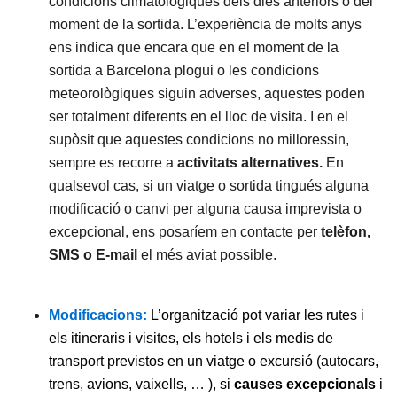
condicions climatològiques dels dies anteriors o del
moment de la sortida. L’experiència de molts anys
ens indica que encara que en el moment de la
sortida a Barcelona plogui o les condicions
meteorològiques siguin adverses, aquestes poden
ser totalment diferents en el lloc de visita. I en el
supòsit que aquestes condicions no milloressin,
sempre es recorre a
activitats alternatives.
En
qualsevol cas, si un viatge o sortida tingués alguna
modificació o canvi per alguna causa imprevista o
excepcional, ens posaríem en contacte per
telèfon,
SMS o E-mail
el més aviat possible.
M
odificacions:
L’organització pot variar les rutes i
els itineraris i visites, els hotels i els medis de
transport previstos en un viatge o excursió (autocars,
trens, avions, vaixells, … ), si
causes excepcionals
i