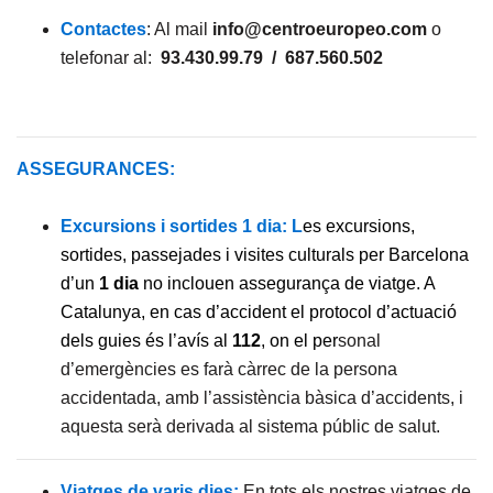
Contactes
: Al mail
info@centroeuropeo.com
o
telefonar al:
93.430.99.79 / 687.560.502
ASSEGURANCES:
Excursions i sortides 1 dia: L
es excursions,
sortides, passejades i visites culturals per Barcelona
d’un
1 dia
no inclouen assegurança de viatge. A
Catalunya, en cas d’accident el protocol d’actuació
dels guies és l’avís al
112
, on el per
sonal
d’emergències es farà càrrec de la persona
accidentada, amb l’assistència bàsica d’accidents, i
aquesta serà derivada al sistema públic de salut.
Viatges de varis dies:
En tots els nostres viatges de