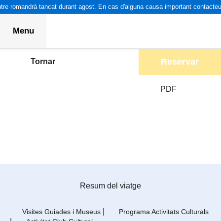
re romandrà tancat durant agost. En cas d'alguna causa important contacteu p
Menu
Reservar
Tornar
PDF
Resum del viatge
|
Visites Guiades i Museus
Programa Activitats Culturals