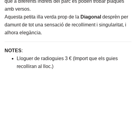
que a diferents indrets del parc es poden trobar plaques
amb versos.
Aquesta petita illa verda prop de la
Diagonal
desprèn per
damunt de tot una sensació de recolliment i singularitat, i
alhora elegància.
NOTES
:
Lloguer de radioguies 3 € (Import que els guies
recolliran al lloc.)