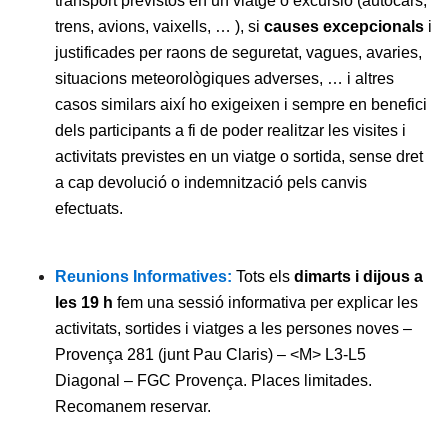
transport previstos en un viatge o excursió (autocars,
trens, avions, vaixells, … ), si
causes excepcionals
i
justificades per raons de seguretat, vagues, avaries,
situacions meteorològiques adverses, … i altres
casos similars així ho exigeixen i sempre en benefici
dels participants a fi de poder realitzar les visites i
activitats previstes en un viatge o sortida, sense dret
a cap devolució o indemnització pels canvis
efectuats.
Reunions Informatives:
Tots els
dimarts i dijous a
les 19 h
fem una sessió informativa per explicar les
activitats, sortides i viatges a les persones noves –
Provença 281 (junt Pau Claris) – <M> L3-L5
Diagonal – FGC Provença. Places limitades.
Recomanem reservar.