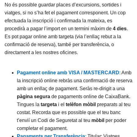
No és possible guardar places d’excursions, sortides i
viatges, si no s’ha fet el pagament corresponent. Un cop
efectuada la inscripció i confirmada la mateixa, es
procedirà a pagar l’import en un termini màxim de
4 dies
.
Es pot pagar online amb targeta (via l’enllaç rebut a la
confirmació de reserva), també per transferència, o
directament a les nostres oficines.
Pagament online amb VISA / MASTERCARD
:
Amb
la inscripció online rebràs una confirmació de reserva
amb un enllaç de pagament. Seràs re-dirigit a una
pàgina segura
de pagaments online de CaixaBank.
Tingues la
targeta
i el
telèfon mòbil
preparats al teu
costat. Recorda que es possible que el teu banc
t’envií un Codi de Seguretat al teu
mòbil
per poder
completar el pagament.
Pagaments per Transferència
:
Titular: Viatges