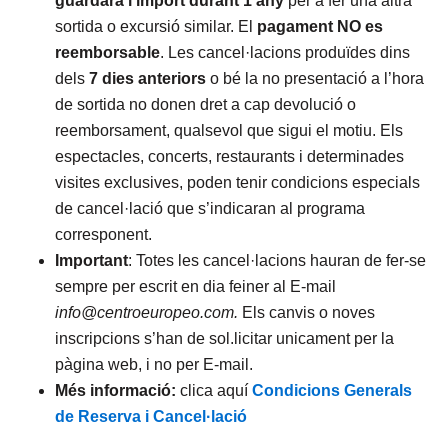
guardarà l’import
durant 1 any
per a fer una altra
sortida o excursió similar. El
pagament NO es
reemborsable
. Les cancel·lacions produïdes dins
dels
7 dies anteriors
o bé la no presentació a l’hora
de sortida no donen dret a cap devolució o
reemborsament, qualsevol que sigui el motiu. Els
espectacles, concerts, restaurants i determinades
visites exclusives, poden tenir condicions especials
de cancel·lació que s’indicaran al programa
corresponent.
Important
: Totes les cancel·lacions hauran de fer-se
sempre per escrit en dia feiner al E-mail
info@centroeuropeo.com.
Els canvis o noves
inscripcions s’han de sol.licitar unicament per la
pàgina web, i no per E-mail.
Més informació:
clica aquí
Condicions Generals
de Reserva i Cancel·lació