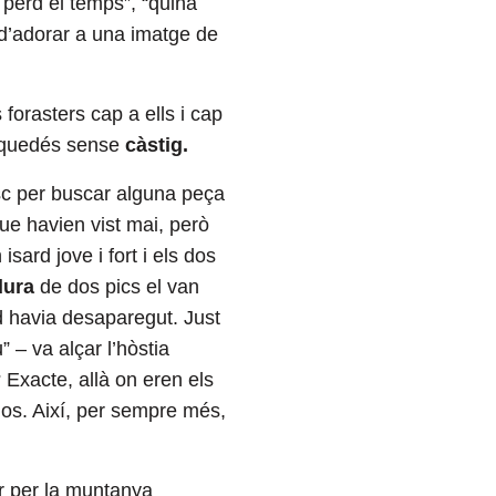
 perd el temps”, “quina
 d’adorar a una imatge de
forasters cap a ells i cap
o quedés sense
càstig.
sc per buscar alguna peça
ue havien vist mai, però
ard jove i fort i els dos
dura
de dos pics el van
rd havia desaparegut. Just
” – va alçar l’hòstia
xacte, allà on eren els
-los. Així, per sempre més,
ar per la muntanya