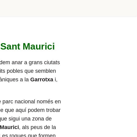
 Sant Maurici
odem anar a grans ciutats
tits pobles que semblen
àniques a la
Garrotxa
i,
de parc nacional només en
tge que aquí podem trobar
que sigui una zona de
Maurici
, als peus de la
c. Les roques que formen