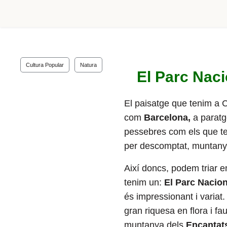
Cultura Popular
Natura
El Parc Naci
El paisatge que tenim a C
com
Barcelona,
a paratg
pessebres com els que t
per descomptat, muntany
Així doncs, podem triar 
tenim un:
El Parc Nacion
és impressionant i variat
gran riquesa en flora i f
muntanya dels
Encantat