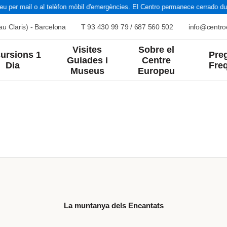
 per mail o al telèfon mòbil d'emergències. El Centro permanece cerrado dur
u Claris) - Barcelona
T
93 430 99 79
/
687 560 502
info@centr
Visites
Sobre el
ursions 1
Pre
Guiades i
Centre
Dia
Fre
Museus
Europeu
nts
Estiu
Cultura i Art
Natura
 muntanya dels Encant
nta
Grans Viatges
Història
Paisatges
França
Europa
Itàlia
Resta del Món
La muntanya dels Encantats