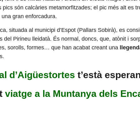
ics són calcàries metamorfitzades; el pic més alt es tr
er una gran enforcadura.
a, situada al municipi d’Espot (Pallars Sobirà), es cons
s del Pirineu lleidatà. És normal, doncs, que, atònit i so
nes, sorolls, formes… que han acabat creant una
llegend
s.
al d’Aigüestortes
t’està esperan
t
viatge a la Muntanya dels Enc