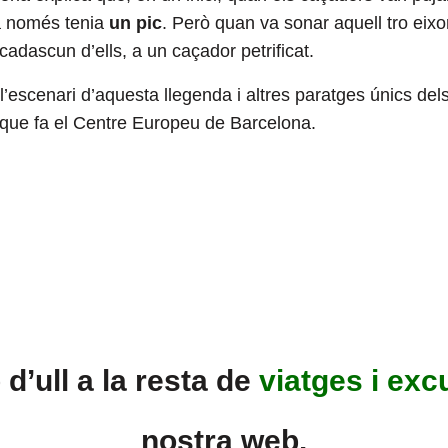
ta només tenia
un pic
. Però quan va sonar aquell tro eix
adascun d’ells, a un caçador petrificat.
l’escenari d’aquesta llegenda i altres paratges únics del
que fa el
Centre Europeu de Barcelona.
d’ull a la resta de
viatges
i
exc
nostra web
.