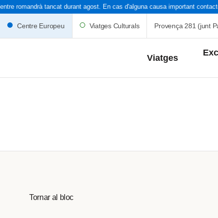
ntre romandrà tancat durant agost. En cas d'alguna causa important contacteu
Centre Europeu
Viatges Culturals
Provença 281 (junt Pa
Exc
Viatges
Capdes i Po
La
Setmana Sa
Catalunya
Espanya
Tornar al bloc