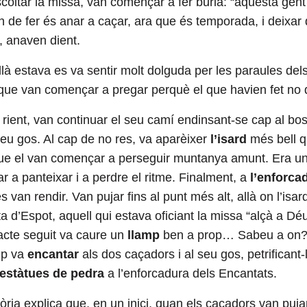
scoltar la missa, van començar a fer burla: “aquesta gent
n de fer és anar a caçar, ara que és temporada, i deixar
, anaven dient.
à estava es va sentir molt dolguda per les paraules dels 
ò que van començar a pregar perquè el que havien fet n
rient, van continuar el seu camí endinsant-se cap al bo
eu gos. Al cap de no res, va aparèixer
l’isard
més bell q
que el van començar a perseguir muntanya amunt. Era un is
a panteixar i a perdre el ritme. Finalment, a
l’enforca
s van rendir. Van pujar fins al punt més alt, allà on l’isa
ta d’Espot, aquell qui estava oficiant la missa “alçà a Déu
 acte seguit va caure un
llamp
ben a prop… Sabeu a on? E
mp va
encantar
als dos caçadors i al seu gos, petrificant
estàtues de pedra
a l’enforcadura dels Encantats.
tòria explica que, en un inici, quan els caçadors van puj