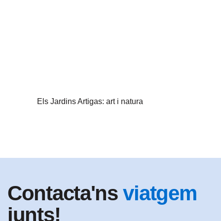
Els Jardins Artigas: art i natura
Contacta'ns
viatgem
junts!