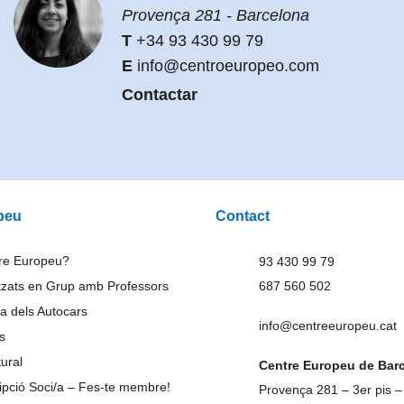
Provença 281 - Barcelona
+34 93 430 99 79
info@centroeuropeo.com
Contactar
peu
Contact
tre Europeu?
93 430 99 79
tzats en Grup amb Professors
687 560 502
a dels Autocars
info@centreeuropeu.cat
rs
tural
Centre Europeu de Bar
ripció Soci/a – Fes-te membre!
Provença 281 – 3er pis –