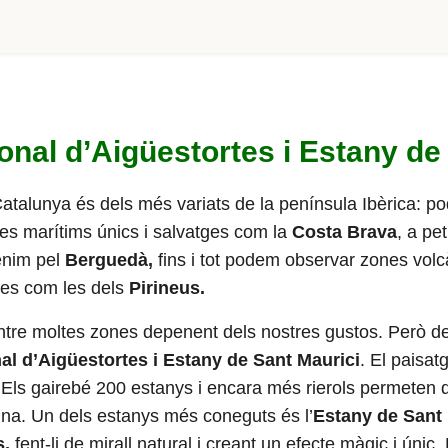
onal d’Aigüestortes i Estany de
atalunya és dels més variats de la península Ibèrica: p
es marítims únics i salvatges com la
Costa Brava
, a pe
enim pel
Berguedà,
fins i tot podem observar zones volc
es com les dels
Pirineus.
entre moltes zones depenent dels nostres gustos. Però 
al d’Aigüestortes i Estany de Sant Maurici
. El paisa
. Els gairebé 200 estanys i encara més rierols permeten 
auna. Un dels estanys més coneguts és l’
Estany de Sant 
s,
fent-li de mirall natural i creant un efecte màgic i úni