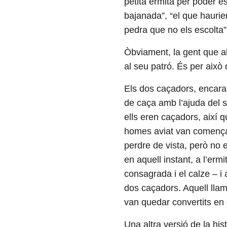
petita ermita per poder e
bajanada”, “el que haurie
pedra que no els escolta”
Òbviament, la gent que all
al seu patró. És per aix
Els dos caçadors, encara 
de caça amb l’ajuda del s
ells eren caçadors, així 
homes aviat van començar 
perdre de vista, però no e
en aquell instant, a l’ermi
consagrada i el calze – i
dos caçadors. Aquell lla
van quedar convertits en
Una altra versió de la his