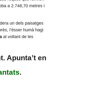
oba a 2.748,70 metres i
idera un dels paisatges
rprès, l’ésser humà hagi
a
al voltant de les
t. Apunta’t en
antats
.