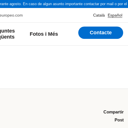
ante agosto. En caso de algun asunto importante contactar por mail o por el 
oeuropeo.com
Català
Español
guntes
Contacte
Fotos i Més
qüents
ats
Compartir
Post