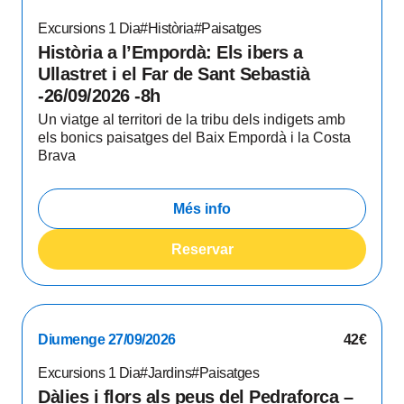
Excursions 1 Dia
#Història
#Paisatges
Història a l’Empordà: Els ibers a
Ullastret i el Far de Sant Sebastià
-26/09/2026 -8h
Un viatge al territori de la tribu dels indigets amb
els bonics paisatges del Baix Empordà i la Costa
Brava
Més info
Reservar
Diumenge 27/09/2026
42€
Excursions 1 Dia
#Jardins
#Paisatges
Dàlies i flors als peus del Pedraforca –