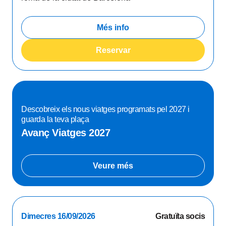
Més info
Reservar
Descobreix els nous viatges programats pel 2027 i
guarda la teva plaça
Avanç Viatges 2027
Veure més
Dimecres 16/09/2026
Gratuïta socis