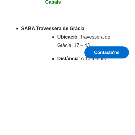
Casals
SABA Travessera de Gràcia
Ubicació
: Travessera de
Gràcia, 17 – 43
Contacta'ns
Distància
: A 10 minuts
caminant de la parada
Reserva
:
Reserva a SABA
Travessera
Amb aquestes dues opcions tens la tranquil·litat
d’aparcar el vehicle a prop i de forma segura, a un
preu raonable. A més, pots gestionar-ho tot des del teu
dispositiu mòbil o ordinador, sense cues ni incerteses.