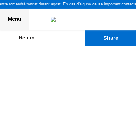
ntre romandrà tancat durant agost. En cas d'alguna causa important contacteu
Menu
Share
Return