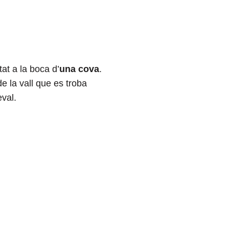
at a la boca d’
una cova
.
e la vall que es troba
eval.