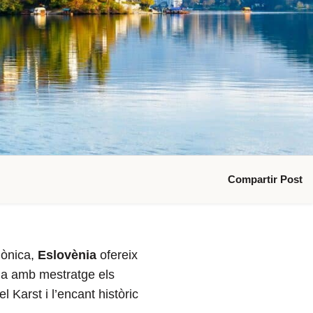
Compartir Post
nònica,
Eslovènia
ofereix
ina amb mestratge els
 Karst i l’encant històric