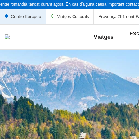
tre romandrà tancat durant agost. En cas d'alguna causa important contacteu 
Centre Europeu
Viatges Culturals
Provença 281 (junt Pa
Exc
Viatges
Capdes i Po
Setmana Sa
Catalunya
Espanya