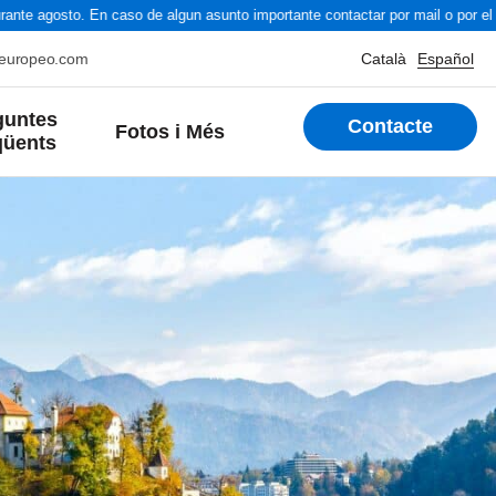
te agosto. En caso de algun asunto importante contactar por mail o por el t
oeuropeo.com
Català
Español
guntes
Contacte
Fotos i Més
qüents