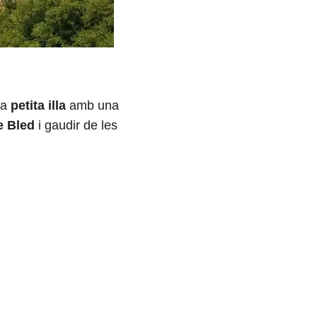
va
petita illa
amb una
e Bled
i gaudir de les