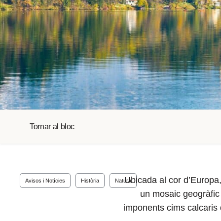
Tornar al bloc
Ubicada al cor d’Europa,
Avisos i Notícies
Història
Natura
un mosaic geogràfic 
imponents cims calcaris d