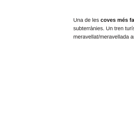
Una de les
coves més f
subterrànies. Un tren turí
meravellat/meravellada 