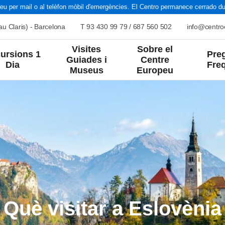
per mail o al telèfon mòbil d'emergències. El Centro permanece cerrado duran
u Claris) - Barcelona
T
93 430 99 79
/
687 560 502
info@centr
Visites
Sobre el
ursions 1
Pre
Guiades i
Centre
Dia
Fre
Museus
Europeu
nts
Estiu
Cultura i Art
Natura
nta
Grans Viatges
Història
Paisatges
França
Europa
Itàlia
Resta del Món
Què visitar a Eslovènia