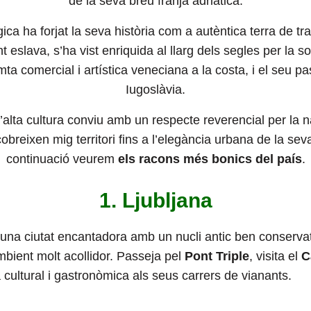
de la seva breu franja adriàtica.
ca ha forjat la seva història com a autèntica terra de tra
 eslava, s’ha vist enriquida al llarg dels segles per la sof
a comercial i artística veneciana a la costa, i el seu pa
Iugoslàvia.
 l’alta cultura conviu amb un respecte reverencial per la 
reixen mig territori fins a l’elegància urbana de la seva
continuació veurem
els racons més bonics del país
.
1. Ljubljana
 una ciutat encantadora amb un nucli antic ben conservat
mbient molt acollidor. Passeja pel
Pont Triple
, visita el
C
 cultural i gastronòmica als seus carrers de vianants.