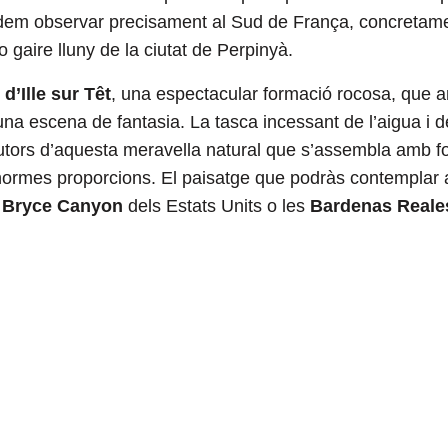
odem observar precisament al Sud de França, concretamen
o gaire lluny de la ciutat de Perpinyà.
d’Ille sur Têt
, una espectacular formació rocosa, que 
na escena de fantasia. La tasca incessant de l’aigua i de
autors d’aquesta meravella natural que s’assembla amb for
normes proporcions.
El paisatge que podràs contemplar al
l
Bryce Canyon
dels Estats Units o les
Bardenas Reale