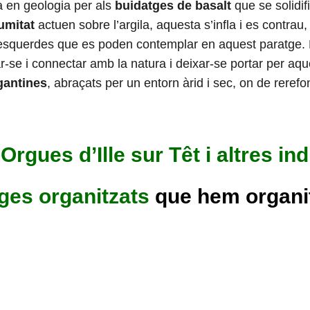
za en geologia per als
buidatges de basalt
que se solidif
umitat
actuen sobre l’argila, aquesta s’infla i es contrau
 esquerdes que es poden contemplar en aquest paratge. 
r-se i connectar amb la natura i deixar-se portar per aq
antines
, abraçats per un entorn àrid i sec, on de rerefon
l
Orgues d’Ille sur Têt i altres in
tges organitzats
que hem organit