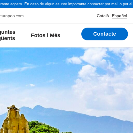
nte agosto. En caso de algun asunto importante contactar por mail o por el 
oeuropeo.com
Català
Español
guntes
Contacte
Fotos i Més
qüents