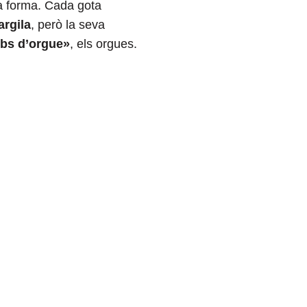
va forma. Cada gota
argila
, però la seva
ubs d’orgue»
, els orgues.