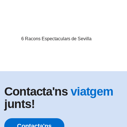
6 Racons Espectaculars de Sevilla
Contacta'ns
viatgem
junts!
Contacta'ns