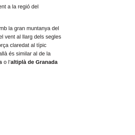
t a la regió del
amb la gran muntanya del
l vent al llarg dels segles
ça claredat al típic
là és similar al de la
s
o l’
altiplà de Granada