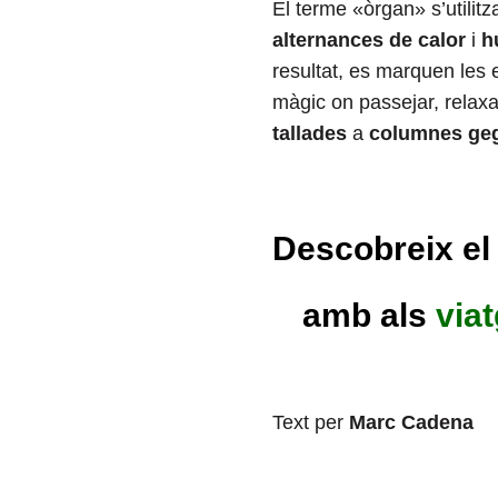
El terme «òrgan» s’utilit
alternances de calor
i
h
resultat, es marquen les
màgic on passejar, relaxa
tallades
a
columnes geg
Descobreix e
amb als
via
Text per
Marc Cadena