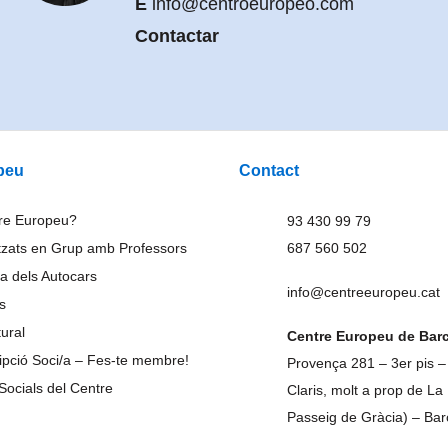
info@centroeuropeo.com
Contactar
peu
Contact
tre Europeu?
93 430 99 79
tzats en Grup amb Professors
687 560 502
a dels Autocars
info@centreeuropeu.cat
rs
tural
Centre Europeu de Bar
ripció Soci/a – Fes-te membre!
Provença 281 – 3er pis –
Socials del Centre
Claris, molt a prop de La
Passeig de Gràcia) – Ba