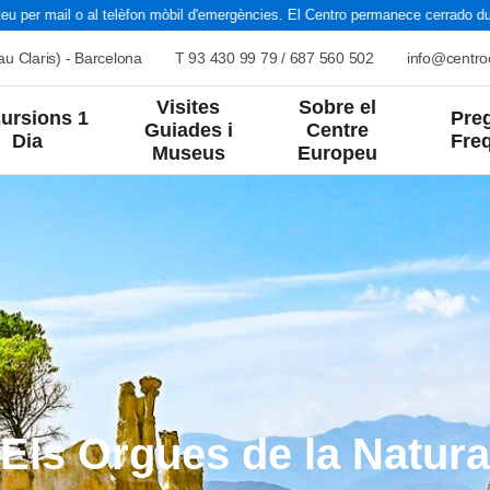
 per mail o al telèfon mòbil d'emergències. El Centro permanece cerrado dura
u Claris) - Barcelona
T
93 430 99 79
/
687 560 502
info@centr
Visites
Sobre el
ursions 1
Pre
Guiades i
Centre
Dia
Fre
Museus
Europeu
nts
Estiu
Cultura i Art
Natura
nta
Grans Viatges
Història
Paisatges
França
Europa
Itàlia
Resta del Món
Els Orgues de la Natura