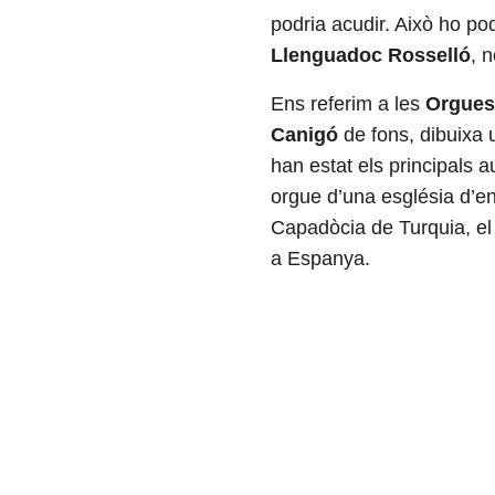
podria acudir. Això ho p
Llenguadoc Rosselló
, n
Ens referim a les
Orgues 
Canigó
de fons, dibuixa u
han estat els principals 
orgue d’una església d’e
Capadòcia de Turquia, e
a Espanya.