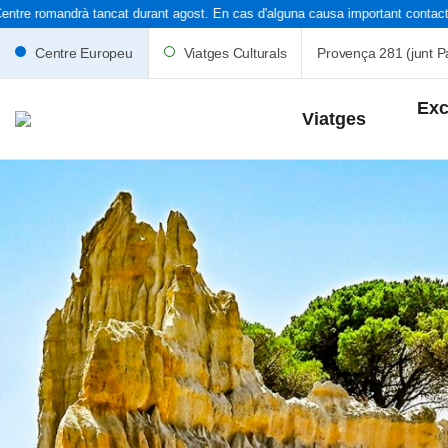
ntre romandrà tancat durant agost. En cas d'alguna causa important contacteu
Centre Europeu
Viatges Culturals
Provença 281 (junt Pa
Exc
Viatges
Capdes i Po
Setmana Sa
Catalunya
Espanya