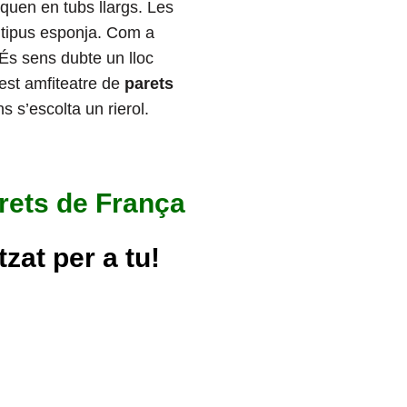
iquen en tubs llargs. Les
, tipus esponja. Com a
És sens dubte un lloc
uest amfiteatre de
parets
s s’escolta un rierol.
drets de
França
zat per a tu!