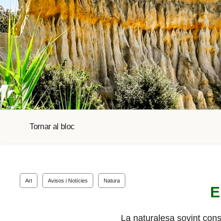
Tornar al bloc
Art
Avisos i Notícies
Natura
E
La naturalesa sovint const