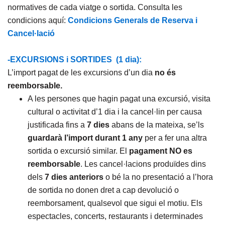
normatives de cada viatge o sortida. Consulta les
condicions aquí:
Condicions Generals de Reserva i
Cancel·lació
-EXCURSIONS i SORTIDES (1 dia):
L’import pagat de les excursions d’un dia
no és
reemborsable.
A les persones que hagin pagat una excursió, visita
cultural o activitat d’1 dia i la cancel·lin per causa
justificada fins a
7 dies
abans de la mateixa, se’ls
guardarà l’import
durant 1 any
per a fer una altra
sortida o excursió similar. El
pagament NO es
reemborsable
. Les cancel·lacions produïdes dins
dels
7 dies anteriors
o bé la no presentació a l’hora
de sortida no donen dret a cap devolució o
reemborsament, qualsevol que sigui el motiu. Els
espectacles, concerts, restaurants i determinades