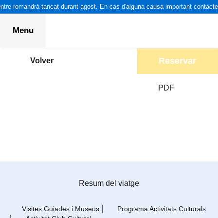
tre romandrà tancat durant agost. En cas d'alguna causa important contacteu
Menu
Reservar
Volver
PDF
Resum del viatge
|
Visites Guiades i Museus
Programa Activitats Culturals