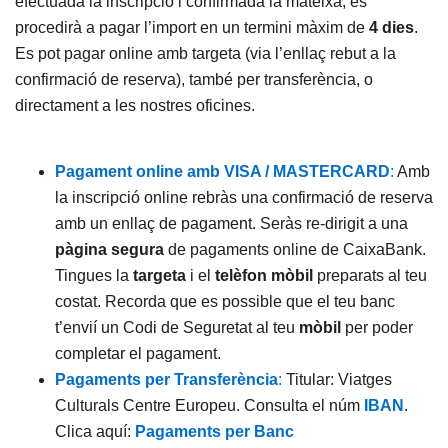
efectuada la inscripció i confirmada la mateixa, es
procedirà a pagar l’import en un termini màxim de
4 dies
.
Es pot pagar online amb targeta (via l’enllaç rebut a la
confirmació de reserva), també per transferència, o
directament a les nostres oficines.
Pagament online amb VISA / MASTERCARD
:
Amb
la inscripció online rebràs una confirmació de reserva
amb un enllaç de pagament. Seràs re-dirigit a una
pàgina segura
de pagaments online de CaixaBank.
Tingues la
targeta
i el
telèfon mòbil
preparats al teu
costat. Recorda que es possible que el teu banc
t’envií un Codi de Seguretat al teu
mòbil
per poder
completar el pagament.
Pagaments per Transferència
:
Titular: Viatges
Culturals Centre Europeu. Consulta el núm
IBAN
.
Clica aquí:
Pagaments per Banc