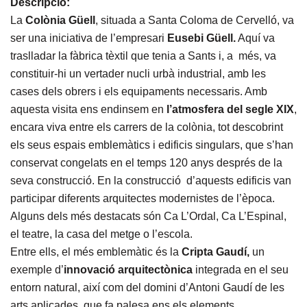
Descripció:
La
Colònia Güell
, situada a Santa Coloma de Cervelló, va
ser una iniciativa de l’empresari
Eusebi Güell.
Aquí va
traslladar la fàbrica tèxtil que tenia a Sants i, a més, va
constituir-hi un vertader nucli urbà industrial, amb les
cases dels obrers i els equipaments necessaris. Amb
aquesta visita ens endinsem en
l’atmosfera del segle XIX
,
encara viva entre els carrers de la colònia, tot descobrint
els seus espais emblemàtics i edificis singulars, que s’han
conservat congelats en el temps 120 anys després de la
seva construcció. En la construcció d’aquests edificis van
participar diferents arquitectes modernistes de l’època.
Alguns dels més destacats són Ca L’Ordal, Ca L’Espinal,
el teatre, la casa del metge o l’escola.
Entre ells, el més emblemàtic és la
Cripta Gaudí,
un
exemple d’
innovació arquitectònica
integrada en el seu
entorn natural, així com del domini d’Antoni Gaudí de les
arts aplicades, que fa palesa ens els elements