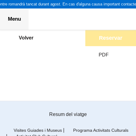
ntre romandrà tancat durant agost. En cas d'alguna causa important contacteu
Menu
Reservar
Volver
PDF
Resum del viatge
|
Visites Guiades i Museus
Programa Activitats Culturals