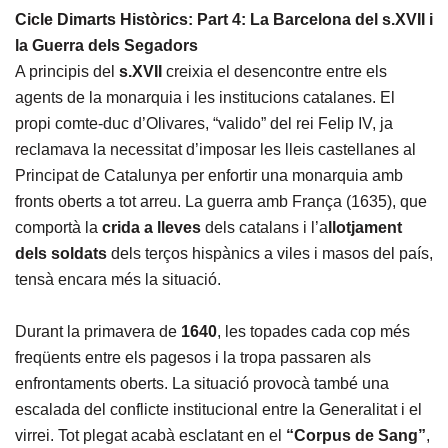
Cicle Dimarts Històrics: Part 4: La Barcelona del s.XVII i
la Guerra dels Segadors
A principis del
s.XVII
creixia el desencontre entre els
agents de la monarquia i les institucions catalanes. El
propi comte-duc d’Olivares, “valido” del rei Felip IV, ja
reclamava la necessitat d’imposar les lleis castellanes al
Principat de Catalunya per enfortir una monarquia amb
fronts oberts a tot arreu. La guerra amb França (1635), que
comportà la
crida a lleves
dels catalans i l’a
llotjament
dels soldats
dels terços hispànics a viles i masos del país,
tensà encara més la situació.
Durant la primavera de
1640
, les topades cada cop més
freqüents entre els pagesos i la tropa passaren als
enfrontaments oberts. La situació provocà també una
escalada del conflicte institucional entre la Generalitat i el
virrei. Tot plegat acabà esclatant en el
“Corpus de Sang”
,