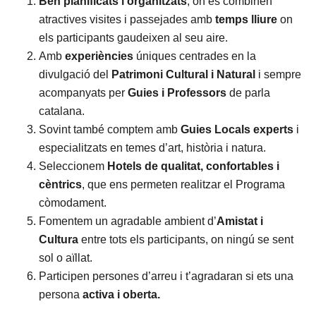
Ben planificats i organitzats
, on es combinen
atractives visites i passejades amb
temps lliure
on
els participants gaudeixen al seu aire.
Amb
experiències
úniques centrades en la
divulgació del
Patrimoni Cultural i Natural
i sempre
acompanyats per
Guies i Professors
de parla
catalana.
Sovint també comptem amb
Guies Locals experts
i
especialitzats en temes d’art, història i natura.
Seleccionem
Hotels de qualitat, confortables i
cèntrics
, que ens permeten realitzar el Programa
còmodament.
Fomentem un agradable ambient d’
Amistat i
Cultura
entre tots els participants, on ningú se sent
sol o aïllat.
Participen persones d’arreu i t’agradaran si ets una
persona
activa i oberta.