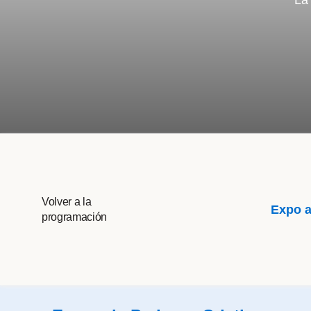
La
Volver a la
Expo a
programación