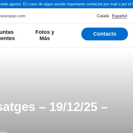
nte agosto. En caso de algun asunto importante contactar por mail o por el t
roeuropeo.com
Català
Español
untas
Fotos y
Contacto
uentes
Más
satges – 19/12/25 –