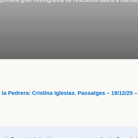
 primera gran monogràfica de l’escultora basca a Barcel
 la Pedrera: Cristina Iglesias. Passatges – 19/12/25 –