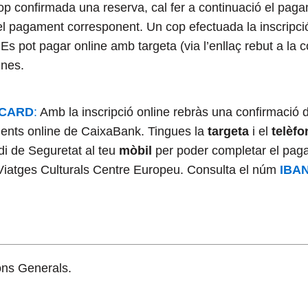
 cop confirmada una reserva, cal fer a continuació el pa
et el pagament corresponent. Un cop efectuada la inscripci
 Es pot pagar online amb targeta (via l’enllaç rebut a la
ines.
RCARD
:
Amb la inscripció online rebràs una confirmació
nts online de CaixaBank. Tingues la
targeta
i el
telèfo
di de Seguretat al teu
mòbil
per poder completar el pag
 Viatges Culturals Centre Europeu. Consulta el núm
IBA
ions Generals.