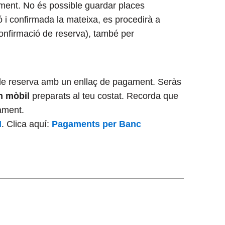
gament. No és possible guardar places
ó i confirmada la mateixa, es procedirà a
 confirmació de reserva), també per
 de reserva amb un enllaç de pagament. Seràs
n mòbil
preparats al teu costat. Recorda que
ament.
N
. Clica aquí:
Pagaments per Banc