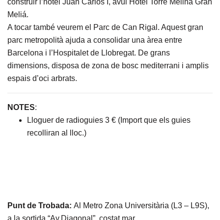
construir l’hotel Juan Carlos I, avui Hotel Torre Melina Gran
Meliá.
A tocar també veurem el Parc de Can Rigal. Aquest gran
parc metropolità ajuda a consolidar una àrea entre
Barcelona i l’Hospitalet de Llobregat. De grans
dimensions, disposa de zona de bosc mediterrani i amplis
espais d’oci arbrats.
NOTES
:
Lloguer de radioguies 3 € (Import que els guies
recolliran al lloc.)
Punt de Trobada:
Al Metro Zona Universitària (L3 – L9S),
a la sortida “Av.Diagonal”, costat mar.