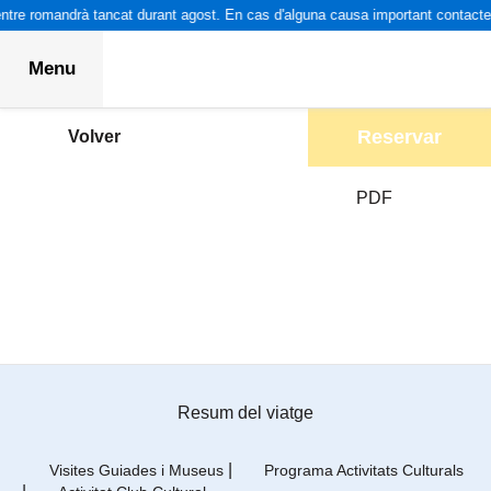
ntre romandrà tancat durant agost. En cas d'alguna causa important contacteu
Menu
Reservar
Volver
PDF
Resum del viatge
|
Visites Guiades i Museus
Programa Activitats Culturals