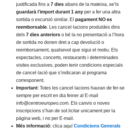
justificada fins a
7 dies
abans de la mateixa, se’ls
guardarà l’import
durant 1 any
per a fer una altra
sortida o excursió similar. El
pagament NO es
reemborsable
. Les cancel·lacions produïdes dins
dels
7 dies anteriors
o bé la no presentació a l’hora
de sortida no donen dret a cap devolució o
reemborsament, qualsevol que sigui el motiu. Els
espectacles, concerts, restaurants i determinades
visites exclusives, poden tenir condicions especials
de cancel·lació que s’indicaran al programa
corresponent.
Important
: Totes les cancel·lacions hauran de fer-se
sempre per escrit en dia feiner al E-mail
info@centroeuropeo.com.
Els canvis o noves
inscripcions s’han de sol.licitar unicament per la
pàgina web, i no per E-mail.
Més informació:
clica aquí
Condicions Generals