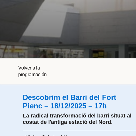
Volver a la
programación
Descobrim el Barri del Fort
Pienc – 18/12/2025 – 17h
La radical transformació del barri situat al
costat de l'antiga estació del Nord.