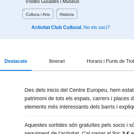
Visites Guiades i Museus
Cultura i Arts
Història
Activitat Club Cultural.
No ets soci?
Destacats
Itinerari
Horaris i Punts de Tr
Des dels inicis del Centre Europeu, hem estat p
patrimoni de tots els espais, carrers i places 
elements més interessants dels barris i expliq
Aquestes sortides són gratuïtes pels socis i s
seguiment de l’activitat.
Cal pagar al lloc
3 €
e