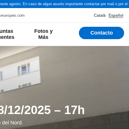
nte agosto. En caso de algun asunto importante contactar por mail o por el t
roeuropeo.com
Català
Español
untas
Fotos y
Contacto
uentes
Más
8/12/2025 – 17h
ó del Nord.