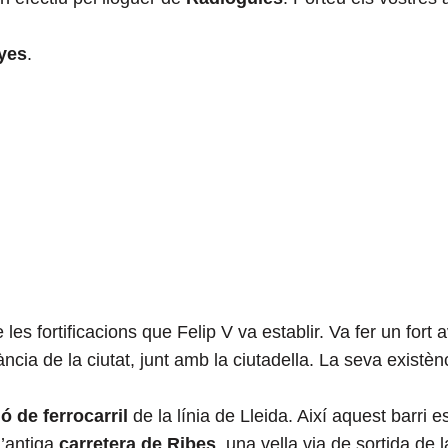
yes
.
 les fortificacions que Felip V va establir. Va fer un fo
ilància de la ciutat, junt amb la ciutadella. La seva exist
ó de ferrocarril
de la línia de Lleida. Així aquest barri es
l’antiga
carretera de Ribes
, una vella via de sortida de l