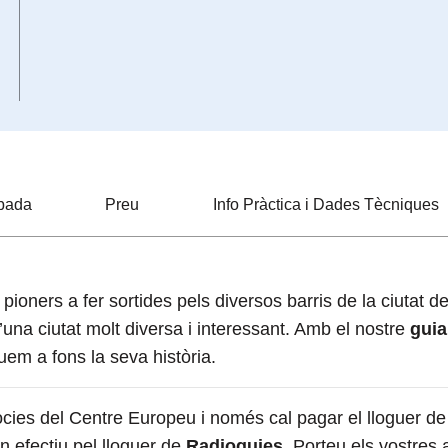
obada
Preu
Info Pràctica i Dades Tècniques
ioners a fer sortides pels diversos barris de la ciutat de
d’una ciutat molt diversa i interessant. Amb el nostre
guia
uem a fons la seva història.
òcies del Centre Europeu i només cal pagar el lloguer de 
n efectiu pel lloguer de
Radioguies
. Porteu els vostres 