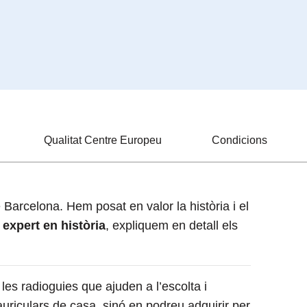
Qualitat Centre Europeu
Condicions
 Barcelona. Hem posat en valor la història i el
 expert en història
, expliquem en detall els
les radioguies que ajuden a l’escolta i
auriculars de casa, sinó en podreu adquirir per