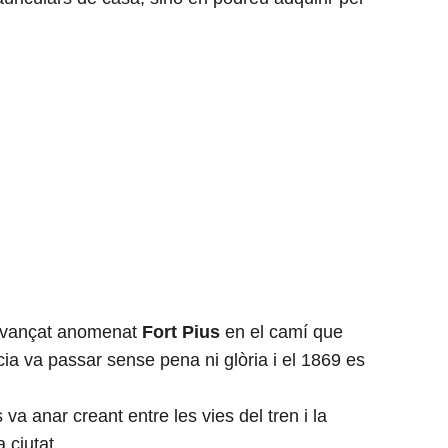
rt avançat anomenat
Fort Pius
en el camí que
ència va passar sense pena ni glòria i el 1869 es
 va anar creant entre les vies del tren i la
a ciutat.