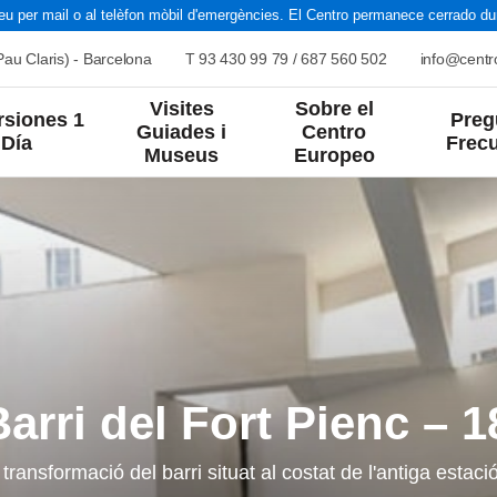
 per mail o al telèfon mòbil d'emergències. El Centro permanece cerrado dura
au Claris) - Barcelona
T
93 430 99 79
/
687 560 502
info@cent
Visites
Sobre el
rsiones 1
Preg
Guiades i
Centro
Día
Frec
Museus
Europeo
Verano
Cultura y Arte
Naturaleza
Grandes Viajes
Historia
Paisajes
nta
Italia
Resto del
arri del Fort Pienc – 1
Europa
Mundo
 transformació del barri situat al costat de l'antiga estaci