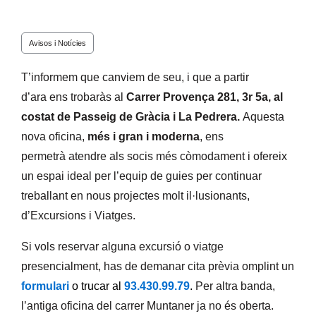
Avisos i Notícies
T’informem que canviem de seu, i que a partir
d’ara ens trobaràs al
Carrer Provença 281, 3r 5a, al
costat de Passeig de Gràcia i La Pedrera.
Aquesta
nova oficina,
més i gran i moderna
, ens
permetrà atendre als socis més còmodament i ofereix
un espai ideal per l’equip de guies per continuar
treballant en nous projectes molt il·lusionants,
d’Excursions i Viatges.
Si vols reservar alguna excursió o viatge
presencialment, has de demanar cita prèvia omplint un
formulari
o trucar al
93.430.99.79
.
Per altra banda,
l’antiga oficina del carrer Muntaner ja no és oberta.