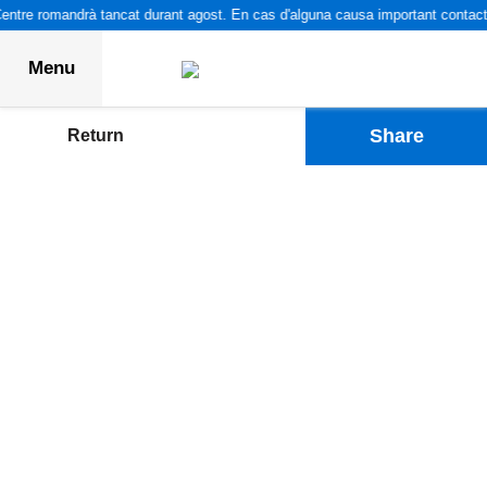
entre romandrà tancat durant agost. En cas d'alguna causa important contacte
Menu
Share
Return