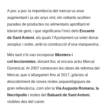
A poc a poc la importància del mercat va anar
augmentant i ja als anys vint, els voltants acollien
parades de productes no alimentaris aprofitant el
trànsit de gent, i que significaria l’inici dels
Encants
de Sant Antoni
, als quals l’Ajuntament va voler donar
aixopluc i ordre, amb la construcció d’una marquesina.
Més tard s’hi van incorporar
llibreters i
col·leccionistes
, donant lloc al encara actiu Mercat
Dominical. Al 2007 comencen les obres de reforma del
Mercat, que s’allargarien fins al 2017, gràcies al
descobriment de noves restes arqueològiques de
gran rellevància, com són la
Via Augusta Romana
,
la
Necròpolis
i restes del
Baluard de Sant Antoni
,
visibles des del carrer.