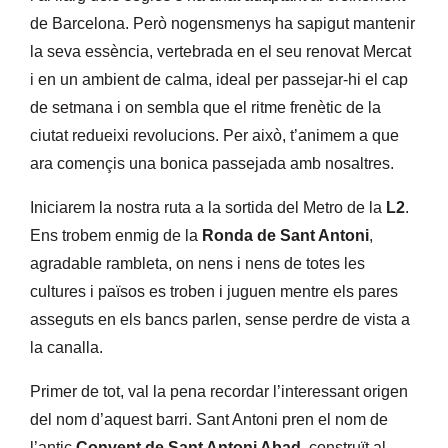
de Barcelona. Però nogensmenys ha sapigut mantenir
la seva essència, vertebrada en el seu renovat Mercat
i en un ambient de calma, ideal per passejar-hi el cap
de setmana i on sembla que el ritme frenètic de la
ciutat redueixi revolucions. Per això, t’animem a que
ara començis una bonica passejada amb nosaltres.
Iniciarem la nostra ruta a la sortida del Metro de la
L2
.
Ens trobem enmig de la
Ronda de Sant Antoni
,
agradable rambleta, on nens i nens de totes les
cultures i països es troben i juguen mentre els pares
asseguts en els bancs parlen, sense perdre de vista a
la canalla.
Primer de tot, val la pena recordar l’interessant origen
del nom d’aquest barri. Sant Antoni pren el nom de
l’antic
Convent de Sant Antoni Abad
, construït al