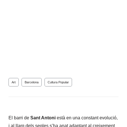
Art
Barcelona
Cultura Popular
El barri de
Sant Antoni
està en una constant evolució,
i al llarg dels segles s’ha anat adaptant al creixement