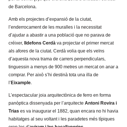
de Barcelona.
Amb els projectes d’expansió de la ciutat,
l’enderrocament de les muralles i la necessitat
d’ajudar a abastir a una població que no parava de
créixer,
Ildefons Cerdà
va projectar el primer mercat
als afores de la ciutat. Cerdà volia que els veïns
d’aquesta nova trama de carrers perpendiculars,
tinguessin a menys de 900 metres un mercat on anar a
comprar. Per això s’hi destinà tota una illa de
l’
Eixample
.
L’espectacular joia arquitectònica de ferro en forma
panòptica dissenyada per l’arquitecte
Antoni Rovira i
Trias
es va inaugurar el 1882, quan encara no hi havia
habitatges al seu voltant i les paradetes més típiques
eren les d’
aviram i les bacallaneries
.