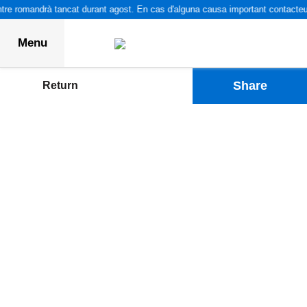
re romandrà tancat durant agost. En cas d'alguna causa important contacteu p
Menu
Share
Return