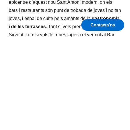
epicentre d’aquest nou Sant Antoni modern, on els
bars i restaurants són punt de trobada de joves i no tan
joves, i espai de culte pels amants de la
gastronomia
Contacta'ns
i de les terrasses
. Tant si vols prendre una orxata a la
Sirvent, com si vols fer unes tapes i el vermut al Bar
Calders o menjar Galta de Porc a la Bodega Gol
podràs combatre la teva fam i la teva gula. Aquesta
zona com veuràs, ha estat convertida en zona de
vianants i és molt agradable seure enmig del xamfrà a
descansar i gaudir de l’ambient tranquil de Sant
Antoni.