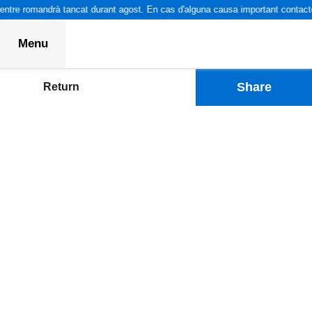
entre romandrà tancat durant agost. En cas d'alguna causa important contacte
Menu
Share
Return