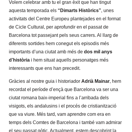
Volem celebrar amb tu el gran èxit que han tingut
aquesta temporada els
“
Dimarts
Històrics”
, unes
activitats del Centre Europeu plantejades en el format
de Cicle Cultural, per aprofundir en el passat de
Barcelona tot passejant pels seus carrers. Al llarg de
diferents sortides hem conegut els episodis més
importants d’una ciutat amb més de
dos mil anys
d’història
i hem situat aquells personatges més
interessants que ens han precedit.
Gràcies al nostre guia i historiador
Adrià Mainar
, hem
recordat el període d’ençà que Barcelona va ser una
ciutat romana baix-imperial fins a l’arribada dels
visigots, els andalusins i el procés de cristianització
que va viure. Més tard, vam aprendre com era en
temps dels Comtes de Barcelona i també vam admirar
el seu passat gòtic. Actualment, estem descobrint la