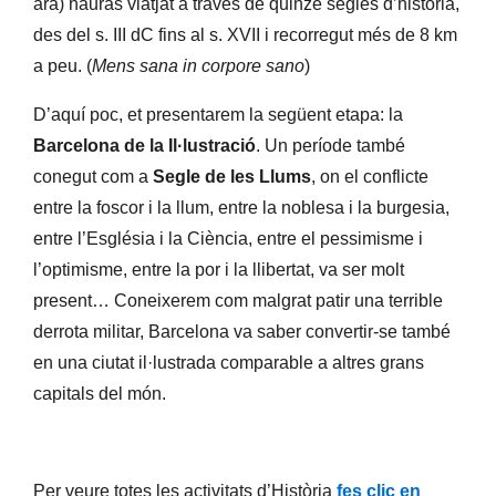
ara) hauràs viatjat a través de quinze segles d’història,
des del s. III dC fins al s. XVII i recorregut més de 8 km
a peu. (
M
ens
sana in
corpore sano
)
D’aquí poc, et presentarem la següent etapa: la
Barcelona de la Il·lustració
. Un període també
conegut com a
Segle de les Llums
, on el conflicte
entre la foscor i la llum, entre la noblesa i la burgesia,
entre l’Església i la Ciència, entre el pessimisme i
l’optimisme, entre la por i la llibertat, va ser molt
present… Coneixerem com malgrat patir una terrible
derrota militar, Barcelona va saber convertir-se també
en una ciutat il·lustrada comparable a altres grans
capitals del món.
Per veure totes les activitats d’Història
fes clic en